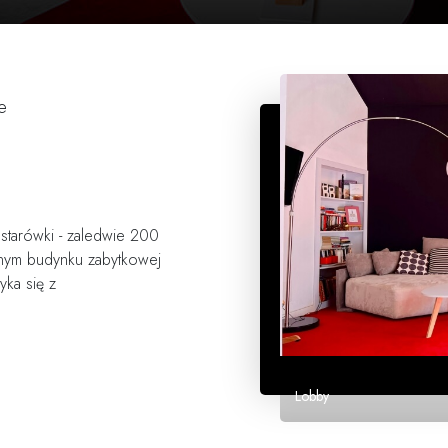
e
 starówki - zaledwie 200
nym budynku zabytkowej
yka się z
.
Lobby