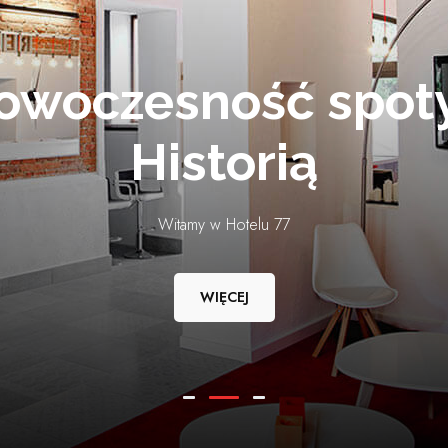
onferencje & Even
erencyjną, która jest doskonałym miejscem na spotkanie biznesowe,
ala wyposażona jest w nowoczesny sprzęt: projektor, duży ekran, fl
WIĘCEJ