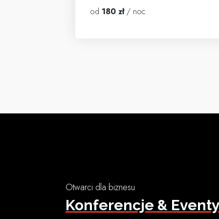
od
180 zł
/ noc
Otwarci dla biznesu
Konferencje & Event