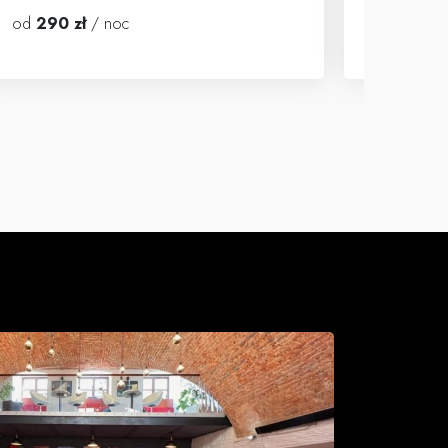
od
290 zł
/ noc
od
310 z