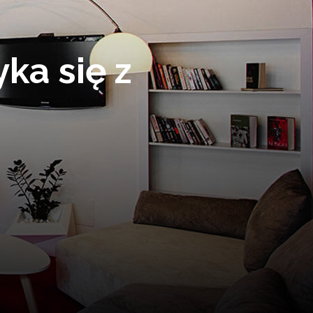
ty
 zebranie czy szkolenie. Zmieści
ipchart i dostęp do WiFi.