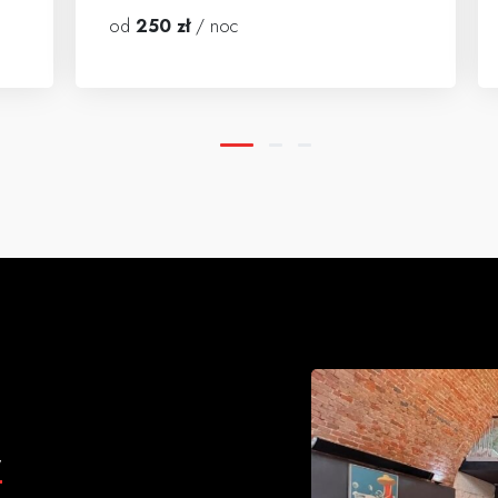
od
250 zł
/ noc
y