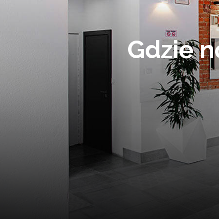
K
Posiadamy klimatyczną salę konf
się w niej do 60 osób. S